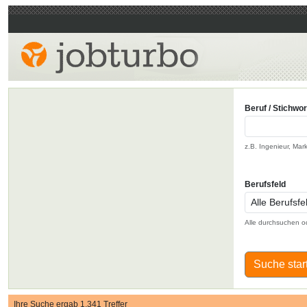
Beruf / Stichwor
z.B. Ingenieur, Mar
Berufsfeld
Alle durchsuchen o
Suche star
Ihre Suche ergab 1.341 Treffer