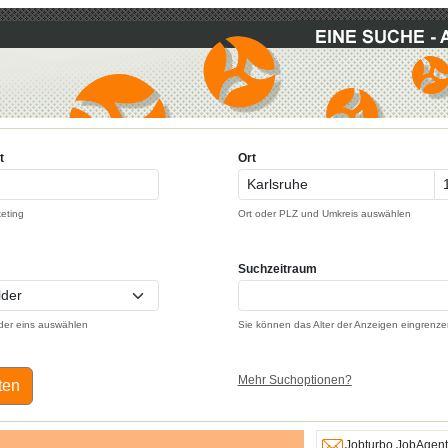
t
Ort
keting
Ort oder PLZ und Umkreis auswählen
Suchzeitraum
der eins auswählen
Sie können das Alter der Anzeigen eingrenze
Mehr Suchoptionen?
ten
Jobturbo JobAgent