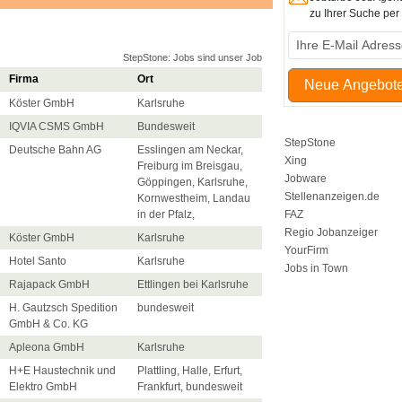
zu Ihrer Suche pe
StepStone: Jobs sind unser Job
Firma
Ort
Neue Angebote
Köster GmbH
Karlsruhe
IQVIA CSMS GmbH
Bundesweit
StepStone
Deutsche Bahn AG
Esslingen am Neckar,
Xing
Freiburg im Breisgau,
Jobware
Göppingen, Karlsruhe,
Stellenanzeigen.de
Kornwestheim, Landau
in der Pfalz,
FAZ
Regio Jobanzeiger
Köster GmbH
Karlsruhe
YourFirm
Hotel Santo
Karlsruhe
Jobs in Town
Rajapack GmbH
Ettlingen bei Karlsruhe
H. Gautzsch Spedition
bundesweit
GmbH & Co. KG
Apleona GmbH
Karlsruhe
H+E Haustechnik und
Plattling, Halle, Erfurt,
Elektro GmbH
Frankfurt, bundesweit