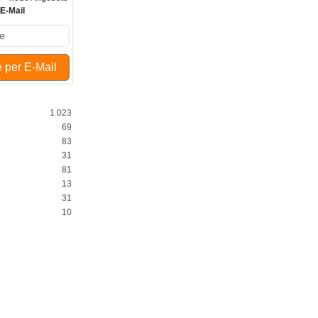
r
E-Mail
 per E-Mail
1.023
69
83
31
81
13
31
10