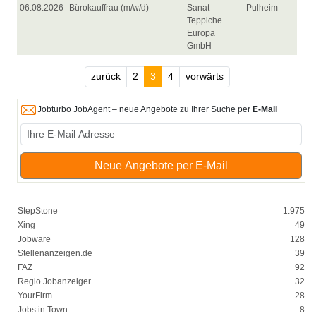
06.08.2026
Bürokauffrau (m/w/d)
Sanat
Pulheim
Teppiche
Europa
GmbH
zurück
2
3
4
vorwärts
Jobturbo JobAgent – neue Angebote zu Ihrer Suche per
E-Mail
Neue Angebote per E-Mail
StepStone
1.975
Xing
49
Jobware
128
Stellenanzeigen.de
39
FAZ
92
Regio Jobanzeiger
32
YourFirm
28
Jobs in Town
8