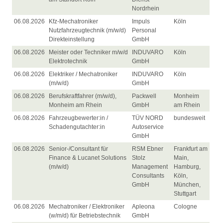
Nordrhein
06.08.2026
Kfz-Mechatroniker
Impuls
Köln
Nutzfahrzeugtechnik (m/w/d)
Personal
Direkteinstellung
GmbH
06.08.2026
Meister oder Techniker m/w/d
INDUVARO
Köln
Elektrotechnik
GmbH
06.08.2026
Elektriker / Mechatroniker
INDUVARO
Köln
(m/w/d)
GmbH
06.08.2026
Berufskraftfahrer (m/w/d),
Packwell
Monheim
Monheim am Rhein
GmbH
am Rhein
06.08.2026
Fahrzeugbewerter:in /
TÜV NORD
bundesweit
Schadengutachter:in
Autoservice
GmbH
06.08.2026
Senior-/Consultant für
RSM Ebner
Frankfurt am
Finance & Lucanet Solutions
Stolz
Main,
(m/w/d)
Management
Hamburg,
Consultants
Köln,
GmbH
München,
Stuttgart
06.08.2026
Mechatroniker / Elektroniker
Apleona
Cologne
(w/m/d) für Betriebstechnik
GmbH