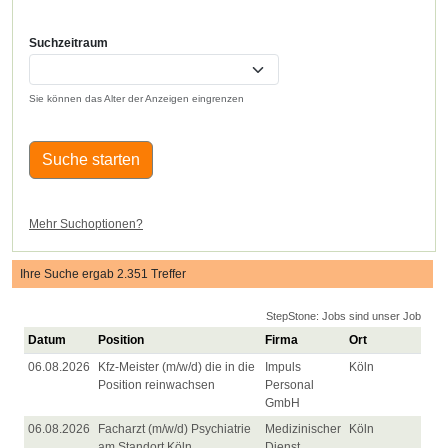
Suchzeitraum
Sie können das Alter der Anzeigen eingrenzen
Suche starten
Mehr Suchoptionen?
Ihre Suche ergab 2.351 Treffer
StepStone: Jobs sind unser Job
Datum
Position
Firma
Ort
06.08.2026
Kfz-Meister (m/w/d) die in die
Impuls
Köln
Position reinwachsen
Personal
GmbH
06.08.2026
Facharzt (m/w/d) Psychiatrie
Medizinischer
Köln
am Standort Köln
Dienst