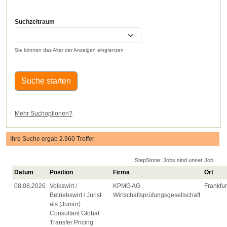
Suchzeitraum
Sie können das Alter der Anzeigen eingrenzen
Suche starten
Mehr Suchoptionen?
Ihre Suche ergab 2.960 Treffer
StepStone: Jobs sind unser Job
Datum
Position
Firma
Ort
08.08.2026
Volkswirt /
KPMG AG
Frankfur
Betriebswirt / Jurist
Wirtschaftsprüfungsgesellschaft
als (Junior)
Consultant Global
Transfer Pricing