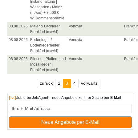
Instandhaltung |
Wiesbaden / Mainz
(m/w/d) + 7.500 €
Willkommensprämie
08.08.2026
Maler & Lackierer |
Vonovia
Frankfur
Frankfurt (m/w/d)
08.08.2026
Bodenleger /
Vonovia
Frankfur
Bodenlegerhelfer |
Frankfurt (m/w/d)
08.08.2026
Fliesen-, Platten- und
Vonovia
Frankfur
Mosaikleger |
Frankfurt (m/w/d)
zurück
2
3
4
vorwärts
Jobturbo JobAgent – neue Angebote zu Ihrer Suche per
E-Mail
Neue Angebote per E-Mail