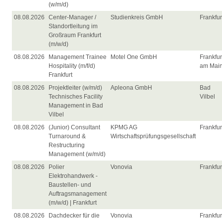
(w/m/d)
08.08.2026
Center-Manager /
Studienkreis GmbH
Frankfur
Standortleitung im
Großraum Frankfurt
(m/w/d)
08.08.2026
Management Trainee
Motel One GmbH
Frankfur
Hospitality (m/f/d)
am Mai
Frankfurt
08.08.2026
Projektleiter (w/m/d)
Apleona GmbH
Bad
Technisches Facility
Vilbel
Management in Bad
Vilbel
08.08.2026
(Junior) Consultant
KPMG AG
Frankfur
Turnaround &
Wirtschaftsprüfungsgesellschaft
Restructuring
Management (w/m/d)
08.08.2026
Polier
Vonovia
Frankfur
Elektrohandwerk -
Baustellen- und
Auftragsmanagement
(m/w/d) | Frankfurt
08.08.2026
Dachdecker für die
Vonovia
Frankfur